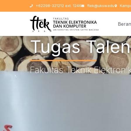
+62298-321212 ext. 1246
ftek@uksw.edu
Kampu
Bera
Tugas Talen
Fakultas Teknik Elektron