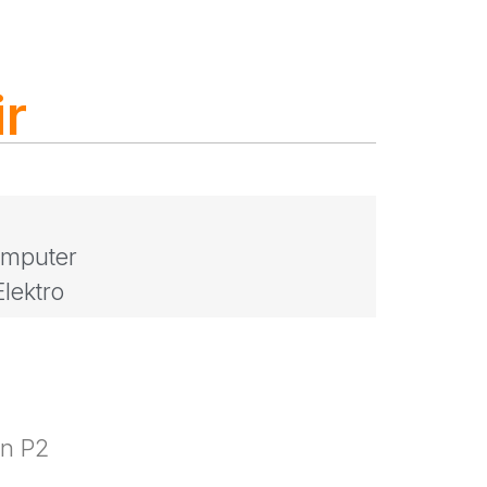
r
omputer
lektro
an P2