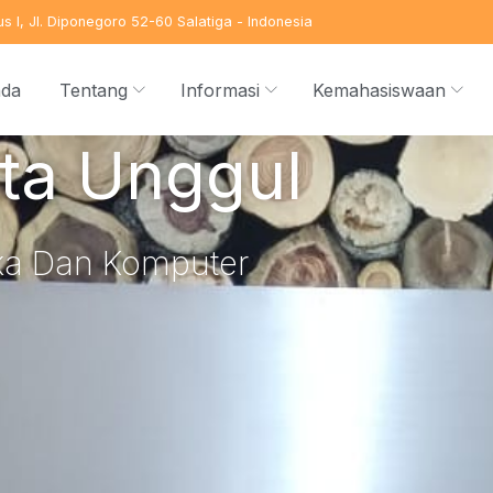
s I, Jl. Diponegoro 52-60 Salatiga - Indonesia
nda
Tentang
Informasi
Kemahasiswaan
ta Unggul
ika Dan Komputer