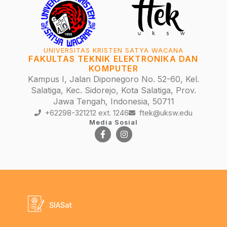
UNIVERSITAS KRISTEN SATYA WACANA
FAKULTAS TEKNIK ELEKTRONIKA DAN
KOMPUTER
Kampus I, Jalan Diponegoro No. 52-60, Kel.
Salatiga, Kec. Sidorejo, Kota Salatiga, Prov.
Jawa Tengah, Indonesia, 50711
+62298-321212 ext. 1246
ftek@uksw.edu
Media Sosial
SIASat