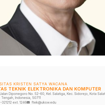
SITAS KRISTEN SATYA WACANA
TAS TEKNIK ELEKTRONIKA DAN KOMPUTER
Jalan Diponegoro No. 52-60, Kel. Salatiga, Kec. Sidorejo, Kota Salat
 Tengah, Indonesia, 50711
321212 ext. 1246
ftek@uksw.edu