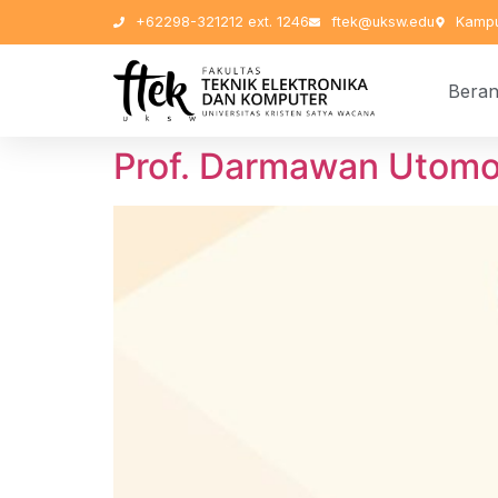
+62298-321212 ext. 1246
ftek@uksw.edu
Kampu
Bera
Prof. Darmawan Utomo