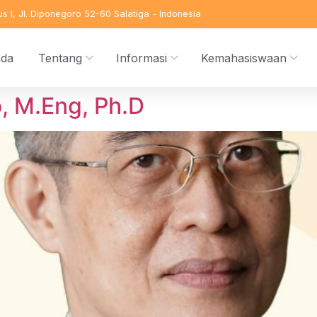
s I, Jl. Diponegoro 52-60 Salatiga - Indonesia
nda
Tentang
Informasi
Kemahasiswaan
, M.Eng, Ph.D