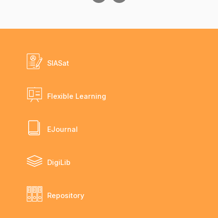
SIASat
Flexible Learning
EJournal
DigiLib
Repository