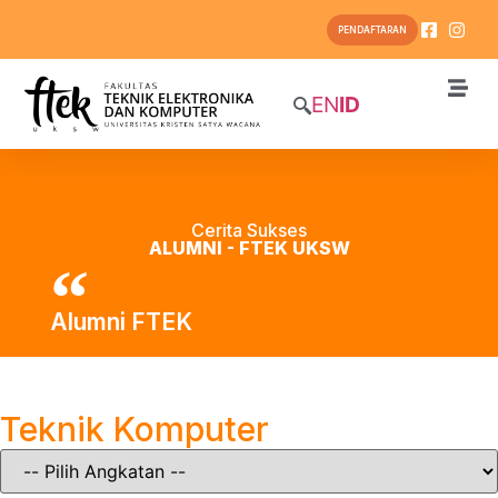
PENDAFTARAN
EN
ID
Cerita Sukses
ALUMNI - FTEK UKSW
Alumni FTEK
Teknik Komputer